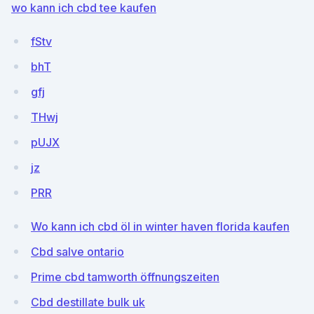
wo kann ich cbd tee kaufen
fStv
bhT
gfj
THwj
pUJX
jz
PRR
Wo kann ich cbd öl in winter haven florida kaufen
Cbd salve ontario
Prime cbd tamworth öffnungszeiten
Cbd destillate bulk uk