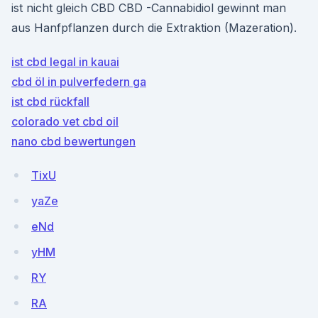
ist nicht gleich CBD CBD -Cannabidiol gewinnt man
aus Hanfpflanzen durch die Extraktion (Mazeration).
ist cbd legal in kauai
cbd öl in pulverfedern ga
ist cbd rückfall
colorado vet cbd oil
nano cbd bewertungen
TixU
yaZe
eNd
yHM
RY
RA