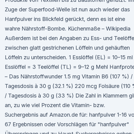
Zuge der Superfood-Welle ist nun auch wieder das
Hanfpulver ins Blickfeld gerückt, denn es ist eine
wahre Nährstoff-Bombe. Küchenmaße – Wikipedia
Außerdem ist bei den Angaben zu Ess- und Teelöffe
zwischen glatt gestrichenen Löffeln und gehäuften
Löffeln zu unterscheiden. 1 Esslöffel (EL) = 10–15 ml 
Esslöffel = 3 Teelöffel (TL) = 9–12 g Mehl Hanfprot
– Das Nährstoffwunder 1.5 mg Vitamin B6 (107 %) /
Tagesdosis à 30 g (32.1 %) 220 mcg Folsäure (110
/ Tagesdosis à 30 g (33 %) Die Zahl in Klammern gi
an, zu wie viel Prozent die Vitamin- bzw.
Suchergebnis auf Amazon.de für: hanfpulver 1-16 v
67 Ergebnissen oder Vorschlägen für "hanfpulver"
Überspringen und zu Haupt-Suchergebnisse gehen