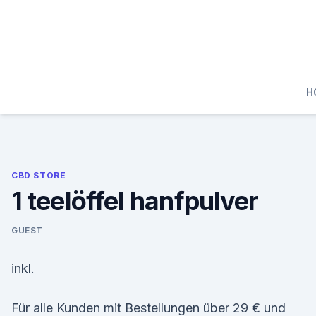
Skip
to
content
H
CBD STORE
1 teelöffel hanfpulver
GUEST
inkl.
Für alle Kunden mit Bestellungen über 29 € und