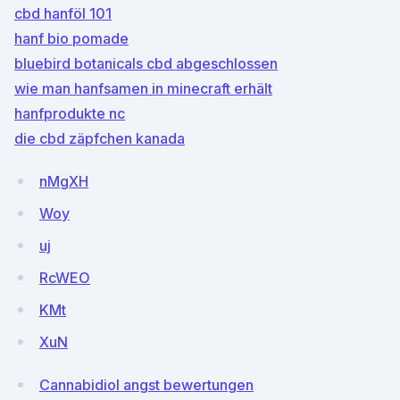
cbd hanföl 101
hanf bio pomade
bluebird botanicals cbd abgeschlossen
wie man hanfsamen in minecraft erhält
hanfprodukte nc
die cbd zäpfchen kanada
nMgXH
Woy
uj
RcWEO
KMt
XuN
Cannabidiol angst bewertungen