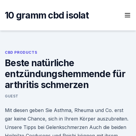
Skip
to
10 gramm cbd isolat
content
CBD PRODUCTS
Beste natürliche
entzündungshemmende für
arthritis schmerzen
GUEST
Mit diesen geben Sie Asthma, Rheuma und Co. erst
gar keine Chance, sich in Ihrem Körper auszubreiten.
Unsere Tipps bei Gelenkschmerzen Auch die beiden
Heilpilze Cordyceps und Reishi können mit ihrem